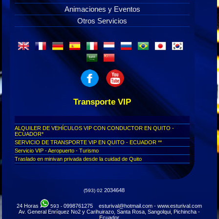
Animaciones y Eventos
Otros Servicios
Transporte VIP
ALQUILER DE VEHÍCULOS VIP CON CONDUCTOR EN QUITO -
ECUADOR*
SERVICIO DE TRANSPORTE VIP EN QUITO - ECUADOR **
Servicio VIP - Aeropuerto - Turismo
Traslado en minivan privada desde la cuidad de Quito
Transporte de lujo, aeropuerto de Quito
Viajes para personas ejecutivas ecuador
Transfer VIP aeropuerto de Tababela - Transporte ejecutivo
2034648
(593) 02
Turismo para personas diplomáticas
Servicio ejecutivo desde Quito a todo el Ecuador
24 Horas
0998761275 esturival@hotmail.com - www.esturival.com
593 -
Transoirte VIP ejecutivo para embajadas privado
Av. General Enríquez No2 y Carihuirazo, Santa Rosa, Sangolqui, Pichincha -
Transporte ejecutivo en Quito
Ecuador