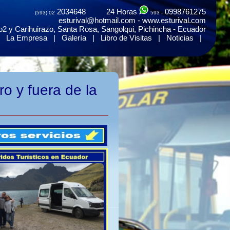
2034648 24 Horas
0998761275
(593) 02
593 -
esturival@hotmail.com - www.esturival.com
2 y Carihuirazo, Santa Rosa, Sangolqui, Pichincha - Ecuador
|
La Empresa
|
Galería
|
Libro de Visitas
|
Noticias
|
ro y fuera de la