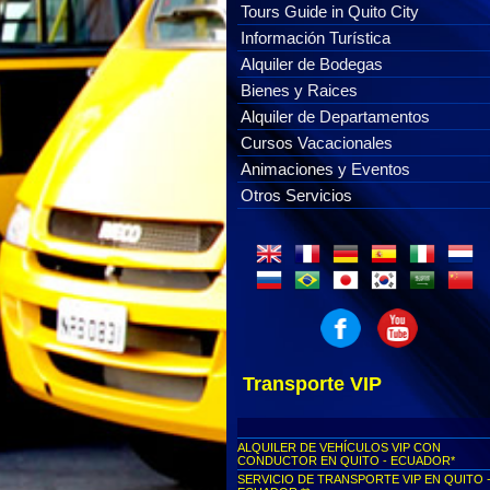
Tours Guide in Quito City
Información Turística
Alquiler de Bodegas
Bienes y Raices
Alquiler de Departamentos
Cursos Vacacionales
Animaciones y Eventos
Otros Servicios
Transporte VIP
ALQUILER DE VEHÍCULOS VIP CON
CONDUCTOR EN QUITO - ECUADOR*
SERVICIO DE TRANSPORTE VIP EN QUITO 