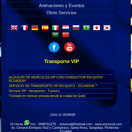
Animaciones y Eventos
Otros Servicios
Transporte VIP
ALQUILER DE VEHÍCULOS VIP CON CONDUCTOR EN QUITO -
ECUADOR*
SERVICIO DE TRANSPORTE VIP EN QUITO - ECUADOR **
Servicio VIP - Aeropuerto - Turismo
Traslado en minivan privada desde la cuidad de Quito
Transporte de lujo, aeropuerto de Quito
Viajes para personas ejecutivas ecuador
Transfer VIP aeropuerto de Tababela - Transporte ejecutivo
2034648
(593) 02
Turismo para personas diplomáticas
Servicio ejecutivo desde Quito a todo el Ecuador
24 Horas
0998761275 esturival@hotmail.com - www.esturival.com
593 -
Transoirte VIP ejecutivo para embajadas privado
Av. General Enríquez No2 y Carihuirazo, Santa Rosa, Sangolqui, Pichincha -
Transporte ejecutivo en Quito
Ecuador