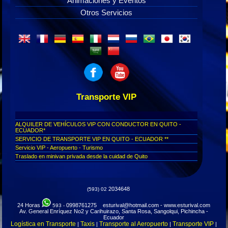
Animaciones y Eventos
Otros Servicios
Transporte VIP
ALQUILER DE VEHÍCULOS VIP CON CONDUCTOR EN QUITO -
ECUADOR*
SERVICIO DE TRANSPORTE VIP EN QUITO - ECUADOR **
Servicio VIP - Aeropuerto - Turismo
Traslado en minivan privada desde la cuidad de Quito
Transporte de lujo, aeropuerto de Quito
Viajes para personas ejecutivas ecuador
Transfer VIP aeropuerto de Tababela - Transporte ejecutivo
2034648
(593) 02
Turismo para personas diplomáticas
Servicio ejecutivo desde Quito a todo el Ecuador
24 Horas
0998761275 esturival@hotmail.com - www.esturival.com
593 -
Transoirte VIP ejecutivo para embajadas privado
Av. General Enríquez No2 y Carihuirazo, Santa Rosa, Sangolqui, Pichincha -
Transporte ejecutivo en Quito
Ecuador
Logística en Transporte
Taxis
Transporte al Aeropuerto
Transporte VIP
|
|
|
|
Transporte de lujo Quito, Ecuador