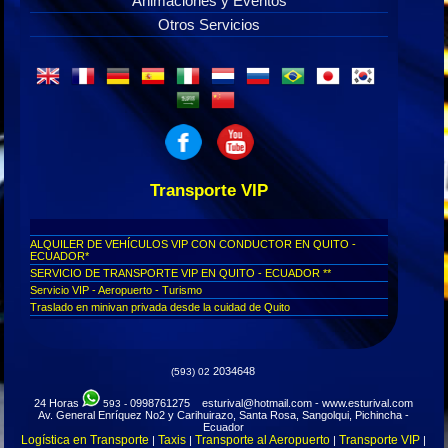
Animaciones y Eventos
Otros Servicios
Transporte VIP
ALQUILER DE VEHÍCULOS VIP CON CONDUCTOR EN QUITO -
ECUADOR*
SERVICIO DE TRANSPORTE VIP EN QUITO - ECUADOR **
Servicio VIP - Aeropuerto - Turismo
Traslado en minivan privada desde la cuidad de Quito
Transporte de lujo, aeropuerto de Quito
Viajes para personas ejecutivas ecuador
Transfer VIP aeropuerto de Tababela - Transporte ejecutivo
2034648
(593) 02
Turismo para personas diplomáticas
Servicio ejecutivo desde Quito a todo el Ecuador
24 Horas
0998761275 esturival@hotmail.com - www.esturival.com
593 -
Transoirte VIP ejecutivo para embajadas privado
Av. General Enríquez No2 y Carihuirazo, Santa Rosa, Sangolqui, Pichincha -
Transporte ejecutivo en Quito
Ecuador
Logística en Transporte
Taxis
Transporte al Aeropuerto
Transporte VIP
|
|
|
|
Transporte de lujo Quito, Ecuador