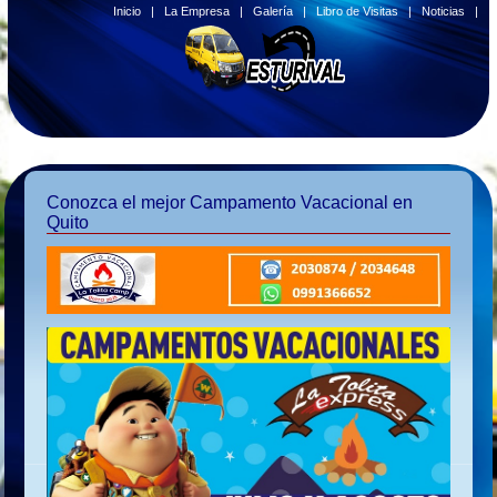
Inicio
|
La Empresa
|
Galería
|
Libro de Visitas
|
Noticias
|
Conozca el mejor Campamento Vacacional en
Quito