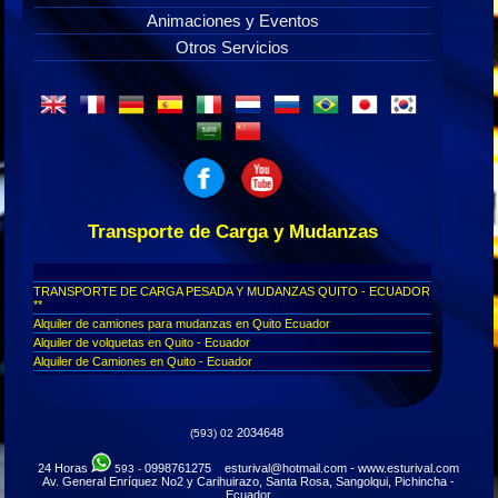
Animaciones y Eventos
Otros Servicios
Transporte de Carga y Mudanzas
TRANSPORTE DE CARGA PESADA Y MUDANZAS QUITO - ECUADOR
**
Alquiler de camiones para mudanzas en Quito Ecuador
Alquiler de volquetas en Quito - Ecuador
Alquiler de Camiones en Quito - Ecuador
Carga y Mudanzas en Quito - Ecuador
Cambios de casa en Quito - Mudanzas
Camiones de alquiler en Quito - Ecuador
2034648
(593) 02
Desbanques en Quito Ecuador
Mudanzas y Embalaje en Quito - Ecuador
24 Horas
0998761275 esturival@hotmail.com - www.esturival.com
593 -
Mudanzas en Quito Ecuador
Av. General Enríquez No2 y Carihuirazo, Santa Rosa, Sangolqui, Pichincha -
Renta y alquiler de camiones en Quito - Ecuador
Ecuador